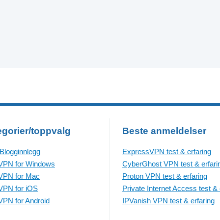
egorier/toppvalg
Beste anmeldelser
 Blogginnlegg
ExpressVPN test & erfaring
VPN for Windows
CyberGhost VPN test & erfari
VPN for Mac
Proton VPN test & erfaring
VPN for iOS
Private Internet Access test & 
VPN for Android
IPVanish VPN test & erfaring