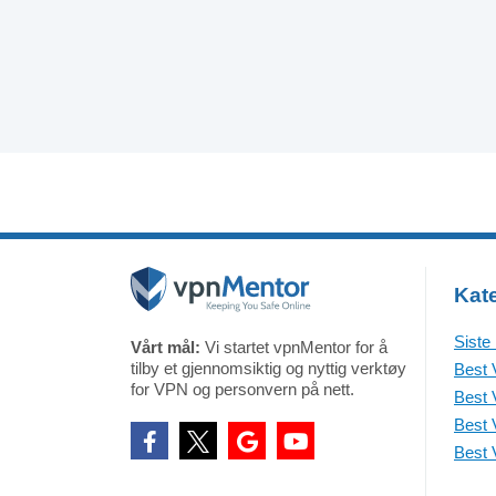
Kat
Siste
Vårt mål:
Vi startet vpnMentor for å
tilby et gjennomsiktig og nyttig verktøy
Best 
for VPN og personvern på nett.
Best 
Best 
Best 