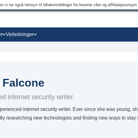
 vi tar også hensyn til tilbakemeldinger fra leserne våre og affiliateprovisjo
r
Veiledninger
a Falcone
d internet security writer
xperienced internet security writer. Ever since she was young, s
tly researching new technologies and finding new ways to stay 