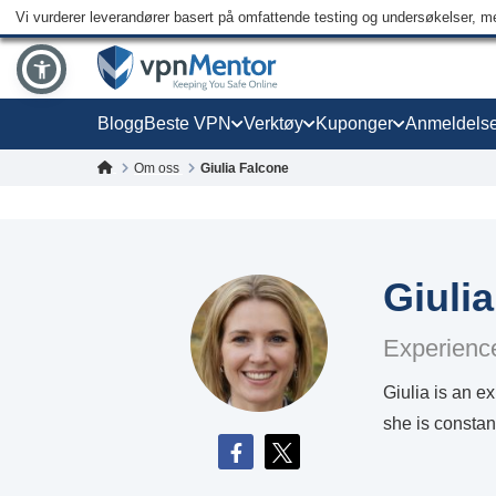
Vi vurderer leverandører basert på omfattende testing og undersøkelser, men
Blogg
Beste VPN
Verktøy
Kuponger
Anmeldelse
Om oss
Giulia Falcone
Giuli
Experience
Giulia is an e
she is constan