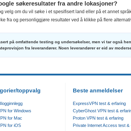
ogle søkeresultater fra andre lokasjoner?
og velg om du vil søke i et spesifisert land eller på et annet spr
ke fra og personliggjøre resultater ved å klikke på flere alternati
asert på omfattende testing og undersøkelser, men vi tar også hens
iateprovisjon fra leverandører. Noen leverandører er eid av moders
gorier/toppvalg
Beste anmeldelser
Blogginnlegg
ExpressVPN test & erfaring
VPN for Windows
CyberGhost VPN test & erfari
VPN for Mac
Proton VPN test & erfaring
PN for iOS
Private Internet Access test & 