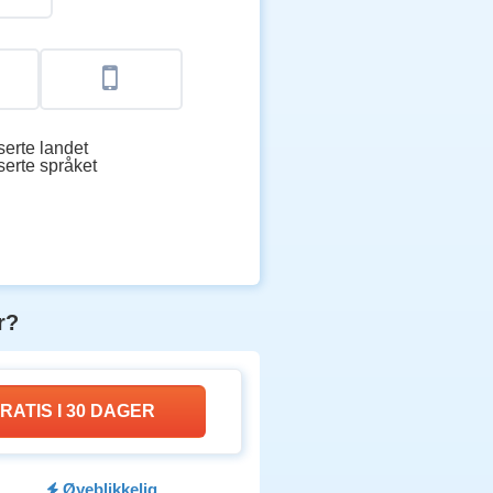
iserte landet
serte språket
r?
RATIS I 30 DAGER
Øyeblikkelig