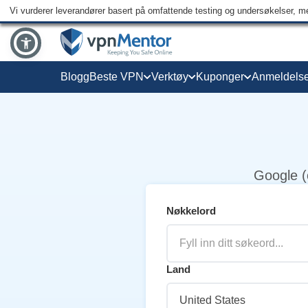
Vi vurderer leverandører basert på omfattende testing og undersøkelser, men
Blogg
Beste VPN
Verktøy
Kuponger
Anmeldelse
Google (
Nøkkelord
Land
United States