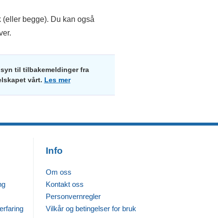
åk (eller begge). Du kan også
ver.
yn til tilbakemeldinger fra
elskapet vårt.
Les mer
Info
Om oss
ng
Kontakt oss
Personvernregler
erfaring
Vilkår og betingelser for bruk