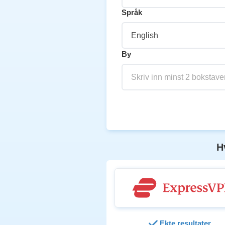
Språk
English
By
Skriv inn minst 2 bokstave
H
Ekte resultater