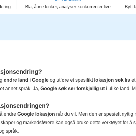
lering
Bla, åpne lenker, analyser konkurrenter live
Bytt 
asjonsendring?
eg
endre land i Google
og utføre et spesifikt
lokasjon søk
fra et
et annet språk. Ja,
Google søk ser forskjellig ut
i ulike land. 
kasjonsendringen?
 å endre
Google lokasjon
når du vil. Men den er spesielt nyttig 
elskaper og markedsførere kan også bruke dette verktøyet for å 
og språk.