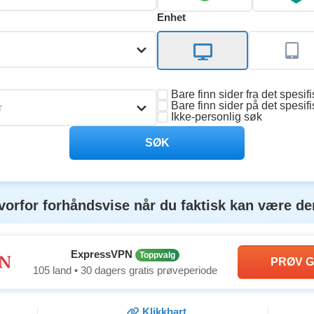
Enhet
Bare finn sider fra det spesif
Bare finn sider på det spesifi
r
Ikke-personlig søk
SØK
vorfor forhåndsvise når du faktisk kan være de
ExpressVPN
Toppvalg
PRØV G
105 land • 30 dagers gratis prøveperiode
Klikkbart