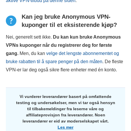
aktive VPN-tilbud på denne siden
.
Kan jeg bruke Anonymous VPN-
kuponger til et eksisterende kjøp?
Nei, generelt sett ikke.
Du kan kun bruke
Anonymous
VPN
s kuponger når du registrerer deg for første
gang.
Men, du kan
velge det lengste abonnementet og
bruke rabatten til å spare penger på den måten
. De fleste
VPN-er lar deg også sikre flere enheter med én konto.
Vi vurderer leverandører basert på omfattende
testing og undersøkelser, men vi tar også hensyn
til tilbakemeldinger fra leserne våre og
affiliateprovisjon fra leverandører. Noen
leverandører er eid av moderselskapet vårt.
Les mer