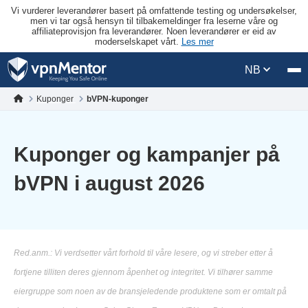
Vi vurderer leverandører basert på omfattende testing og undersøkelser,
men vi tar også hensyn til tilbakemeldinger fra leserne våre og
affiliateprovisjon fra leverandører. Noen leverandører er eid av
moderselskapet vårt.
Les mer
NB
Kuponger
bVPN-kuponger
Kuponger og kampanjer på
bVPN i august 2026
Red.anm.: Vi verdsetter vårt forhold til våre lesere, og vi streber etter å
fortjene tilliten deres gjennom åpenhet og integritet. Vi tilhører samme
eiergruppe som noen av de bransjeledende produktene som er omtalt på