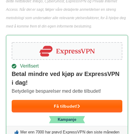
dette nettstedet: Intego, CyberGhost, ExpressVPN og Private Internet
Access. Når det er sagt, følger våre detaljerte anmeldelser en streng
metodologi som undersøker alle relevante ytelsesfaktorer, for å hjelpe deg
med å komme frem til din egen informerte beslutning.
Verifisert
Betal mindre ved kjøp av ExpressVPN
i dag!
Betydelige besparelser med dette tilbudet!
Få tilbudet!
Kampanje
Mer enn 7000 har prøvd ExpressVPN den siste måneden