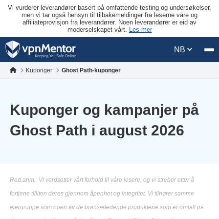
Vi vurderer leverandører basert på omfattende testing og undersøkelser,
men vi tar også hensyn til tilbakemeldinger fra leserne våre og
affiliateprovisjon fra leverandører. Noen leverandører er eid av
moderselskapet vårt.
Les mer
NB
Kuponger
Ghost Path-kuponger
Kuponger og kampanjer på
Ghost Path i august 2026
Red.anm.: Vi verdsetter vårt forhold til våre lesere, og vi streber etter å
fortjene tilliten deres gjennom åpenhet og integritet. Vi tilhører samme
eiergruppe som noen av de bransjeledende produktene som er omtalt på