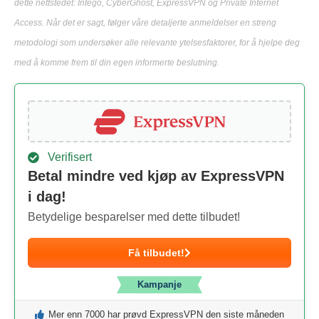
dette nettstedet: Intego, CyberGhost, ExpressVPN og Private Internet
Access. Når det er sagt, følger våre detaljerte anmeldelser en streng
metodologi som undersøker alle relevante ytelsesfaktorer, for å hjelpe deg
med å komme frem til din egen informerte beslutning.
Verifisert
Betal mindre ved kjøp av ExpressVPN
i dag!
Betydelige besparelser med dette tilbudet!
Få tilbudet!
Kampanje
Mer enn 7000 har prøvd ExpressVPN den siste måneden