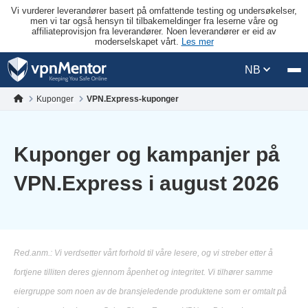
Vi vurderer leverandører basert på omfattende testing og undersøkelser,
men vi tar også hensyn til tilbakemeldinger fra leserne våre og
affiliateprovisjon fra leverandører. Noen leverandører er eid av
moderselskapet vårt.
Les mer
NB
Kuponger
VPN.Express-kuponger
Kuponger og kampanjer på
VPN.Express i august 2026
Red.anm.: Vi verdsetter vårt forhold til våre lesere, og vi streber etter å
fortjene tilliten deres gjennom åpenhet og integritet. Vi tilhører samme
eiergruppe som noen av de bransjeledende produktene som er omtalt på