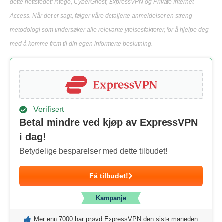
dette nettstedet: Intego, CyberGhost, ExpressVPN og Private Internet
Access. Når det er sagt, følger våre detaljerte anmeldelser en streng
metodologi som undersøker alle relevante ytelsesfaktorer, for å hjelpe deg
med å komme frem til din egen informerte beslutning.
Verifisert
Betal mindre ved kjøp av ExpressVPN
i dag!
Betydelige besparelser med dette tilbudet!
Få tilbudet!
Kampanje
Mer enn 7000 har prøvd ExpressVPN den siste måneden