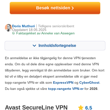
Besøk nettsiden
Doris Muthuri
Tidligere seniorskribent
Oppdatert 18.05.2025
Faktasjekket av
Anneke van Aswegen
Innholdsfortegnelse
Innhold:
Vår vurdering:
En anmeldelse er ikke tilgjengelig for denne VPN tjenesten
Nøkkelfunksjoner
6.5
enda. Om du vil dele dine egne opplevelser med denne VPN
tilbyderen, legg vennligst til din anmeldelse som bruker. Om kort
Installasjon og apper
6.6
tid vil vi tilby en detaljert ekspert anmeldelse slik vi gjør med
Pris
6.4
topp-rangerte VPN-er slik som
ExpressVPN
og
CyberGhost
.
Pålitelighet og støtte
5.0
Du kan også sjekke ut våre
topp-rangerte VPN-er
for
2026
.
Avast SecureLine VPN
6.5