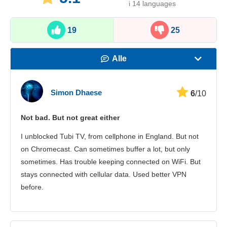
i 14 languages
19
25
Alle
Hastighet
Simon Dhaese
6
/10
Strømming
Not bad. But not great either
Sikkerhet
I unblocked Tubi TV, from cellphone in England. But not
Kundestøtte
on Chromecast. Can sometimes buffer a lot, but only
sometimes. Has trouble keeping connected on WiFi. But
stays connected with cellular data. Used better VPN
before.