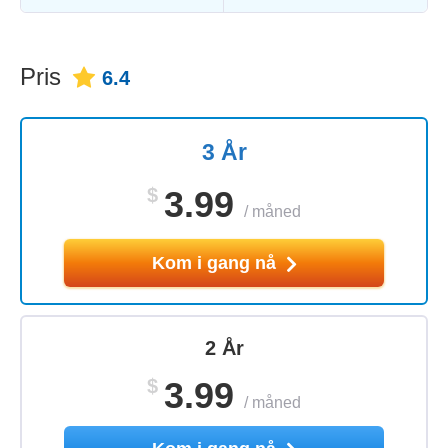
Pris
6.4
3 År
$
3.99
/
måned
Kom i gang nå
2 År
$
3.99
/
måned