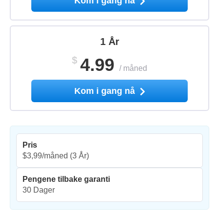
Kom i gang nå
1 År
$
4.99
/
måned
Kom i gang nå
Pris
$3,99/måned
(3 År)
Pengene tilbake garanti
30 Dager