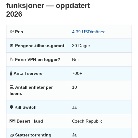
funksjoner — oppdatert
2026
💸
Pris
4.39 USD/måned
📆
Pengene-tilbake-garanti
30 Dager
📝
Fører VPN-en logger?
Nei
🖥
Antall servere
700+
💻
Antall enheter per
10
lisens
🛡
Kill Switch
Ja
🗺
Basert i land
Czech Republic
📥
Støtter torrenting
Ja