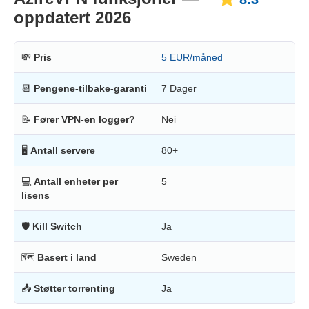
oppdatert 2026
💸
Pris
5 EUR/måned
📆
Pengene-tilbake-garanti
7 Dager
📝
Fører VPN-en logger?
Nei
🖥
Antall servere
80+
💻
Antall enheter per
5
lisens
🛡
Kill Switch
Ja
🗺
Basert i land
Sweden
📥
Støtter torrenting
Ja