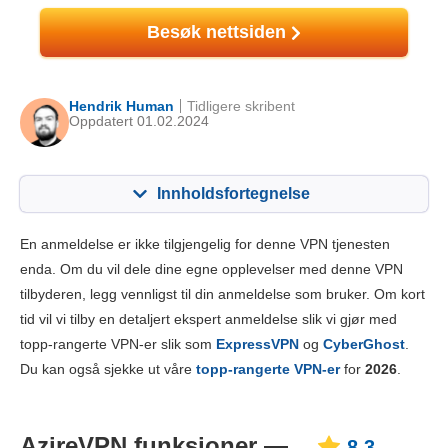
Besøk nettsiden
Hendrik Human
Tidligere skribent
Oppdatert 01.02.2024
Innholdsfortegnelse
Innhold:
Vår vurdering:
En anmeldelse er ikke tilgjengelig for denne VPN tjenesten
Nøkkelfunksjoner
8.3
enda. Om du vil dele dine egne opplevelser med denne VPN
tilbyderen, legg vennligst til din anmeldelse som bruker. Om kort
Installasjon og apper
8.8
tid vil vi tilby en detaljert ekspert anmeldelse slik vi gjør med
Pris
6.1
topp-rangerte VPN-er slik som
ExpressVPN
og
CyberGhost
.
Pålitelighet og støtte
8.5
Du kan også sjekke ut våre
topp-rangerte VPN-er
for
2026
.
AzireVPN funksjoner —
8.3