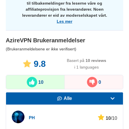
til tilbakemeldinger fra leserne våre og
affiliateprovisjon fra leverandører. Noen
leverandører er eid av moderselskapet vårt.
Les mer
AzireVPN
Brukeranmeldelser
(Brukeranmeldelsene er ikke verifisert)
Basert på
10
reviews
9.8
i 1 languages
10
0
Alle
Hastighet
PH
10
/10
Strømming