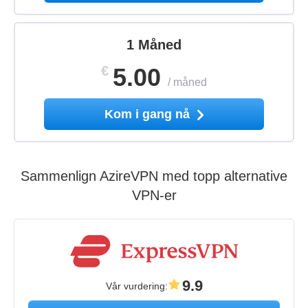
1 Måned
€
5.00
/
måned
Kom i gang nå
Sammenlign AzireVPN med topp alternative
VPN-er
9.9
Vår vurdering
: