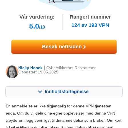
Vår vurdering:
Rangert nummer
5.0
124
av
193
VPN
/10
Besøk nettsiden
Nicky Hosek
Cybersikkerhet Researcher
Oppdatert 19.05.2025
Innholdsfortegnelse
Innhold:
Vår vurdering:
En anmeldelse er ikke tilgjengelig for denne VPN tjenesten
Nøkkelfunksjoner
4.4
enda. Om du vil dele dine egne opplevelser med denne VPN
tilbyderen, legg vennligst til din anmeldelse som bruker. Om kort
Installasjon og apper
6.0
tid vil vi tilby en detaljert ekspert anmeldelse slik vi gjør med