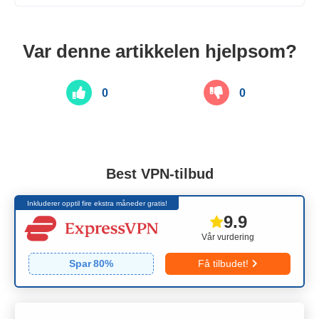
Var denne artikkelen hjelpsom?
0
0
Best VPN-tilbud
Inkluderer opptil fire ekstra måneder gratis!
9.9
Vår vurdering
Spar
80
%
Få tilbudet!