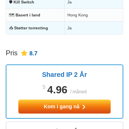
🛡
Kill Switch
Ja
🗺
Basert i land
Hong Kong
📥
Støtter torrenting
Ja
Pris
8.7
Shared IP 2 År
$
4.96
/
måned
Kom i gang nå