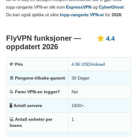
Pris
8.7
topp-rangerte VPN-er slik som
ExpressVPN
og
CyberGhost
.
Pålitelighet og støtte
6.3
Du kan også sjekke ut våre
topp-rangerte VPN-er
for
2026
.
FlyVPN funksjoner —
4.4
oppdatert 2026
💸
Pris
4.96 USD/måned
📆
Pengene-tilbake-garanti
30 Dager
📝
Fører VPN-en logger?
Nei
🖥
Antall servere
1600+
💻
Antall enheter per
1
lisens