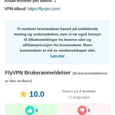
Antall enheter per lisens:
1
VPN-tilbud:
https://flyvpn.com/
Vi vurderer leverandører basert på omfattende
testing og undersøkelser, men vi tar også hensyn
til tilbakemeldinger fra leserne våre og
affiliateprovisjon fra leverandører. Noen
leverandører er eid av moderselskapet vårt.
Les mer
FlyVPN
Brukeranmeldelser
(Brukeranmeldelsene
er ikke verifisert)
Basert på
4
reviews
10.0
i 1 languages
4
0