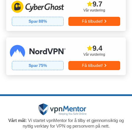
9.7
Vår vurdering
Spar
88
%
Få tilbudet!
9.4
Vår vurdering
Spar
75
%
Få tilbudet!
Vårt mål:
Vi startet vpnMentor for å tilby et gjennomsiktig og
nyttig verktøy for VPN og personvern på nett.