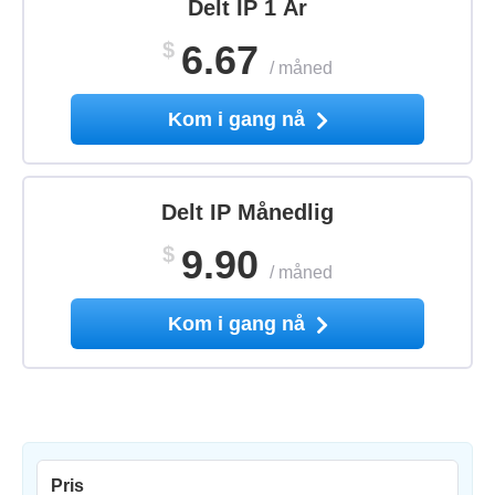
Delt IP 1 År
$
6.67
/
måned
Kom i gang nå
Delt IP Månedlig
$
9.90
/
måned
Kom i gang nå
Pris