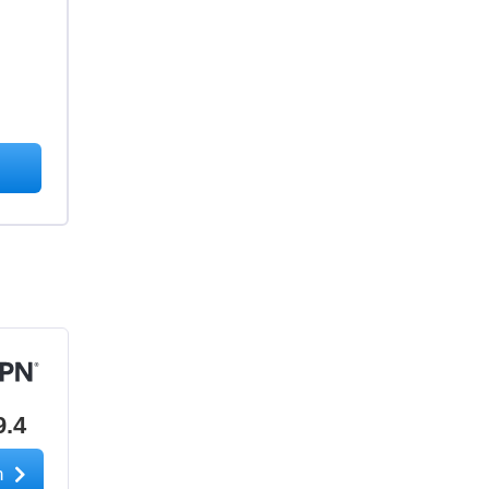
9.4
n