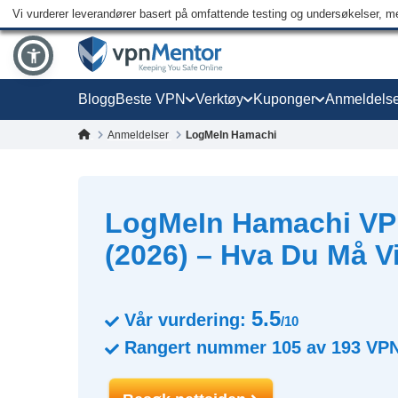
Vi vurderer leverandører basert på omfattende testing og undersøkelser, men
Blogg
Beste VPN
Verktøy
Kuponger
Anmeldelse
Anmeldelser
LogMeIn Hamachi
LogMeIn Hamachi VP
(2026) – Hva Du Må V
5.5
Vår vurdering:
/10
Rangert nummer
105
av
193
VP