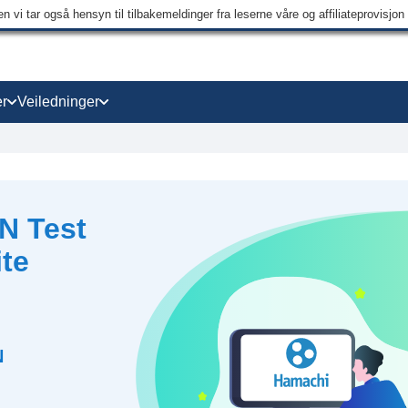
 vi tar også hensyn til tilbakemeldinger fra leserne våre og affiliateprovisjo
r
Veiledninger
N Test
ite
N