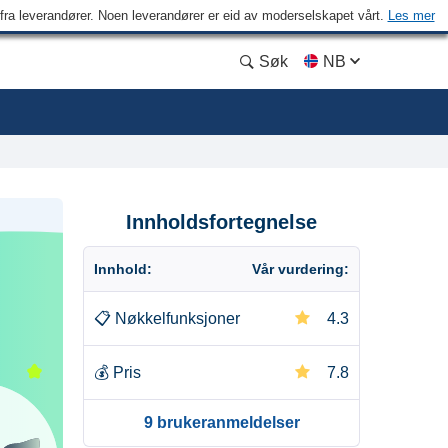
n fra leverandører. Noen leverandører er eid av moderselskapet vårt.
Les mer
Søk
NB
Innholdsfortegnelse
Innhold:
Vår vurdering:
📋
Nøkkelfunksjoner
4.3
💰
Pris
7.8
9 brukeranmeldelser