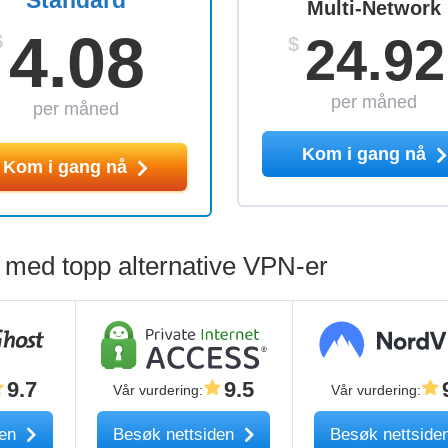
Standard
Multi-Network
4.08
24.92
$
$
per måned
per måned
Kom i gang nå
Kom i gang nå
ed topp alternative VPN-er
9.7
9.5
Vår vurdering
:
Vår vurdering
:
den
Besøk nettsiden
Besøk nettside