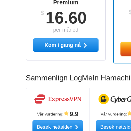
Premium
16.60
$
per måned
Kom i gang nå
Sammenlign LogMeIn Hamachi m
9.9
Vår vurdering
:
Vår vurdering
:
Besøk nettsiden
Besøk nettsi