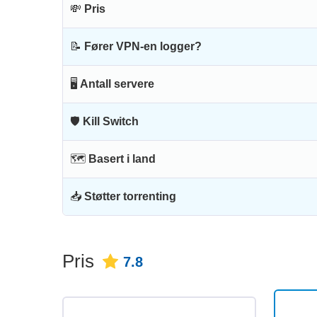
💸
Pris
📝
Fører VPN-en logger?
🖥
Antall servere
🛡
Kill Switch
🗺
Basert i land
📥
Støtter torrenting
Pris
7.8