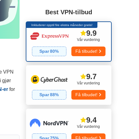
Best VPN-tilbud
Inkluderer opptil fire ekstra måneder gratis!
9.9
Vår vurdering
Spar
80
%
Få tilbudet!
ne VPN
9.7
i gjør
Vår vurdering
N-er
for
Spar
88
%
Få tilbudet!
9.4
Vår vurdering
Spar
75
%
Få tilbudet!