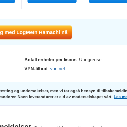
ng med LogMeIn Hamachi nå
Antall enheter per lisens:
Ubegrenset
VPN-tilbud:
vpn.net
testing og undersøkelser, men vi tar også hensyn til tilbakemeldi
verandører. Noen leverandører er eid av moderselskapet vårt.
Les me
meldelser