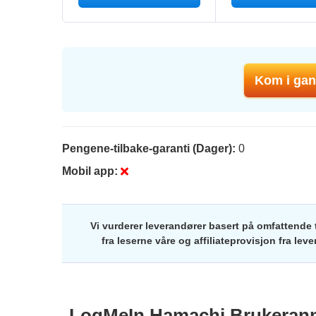
Kom i ga
Pengene-tilbake-garanti (Dager):
0
Mobil app:
Vi vurderer leverandører basert på omfattende 
fra leserne våre og affiliateprovisjon fra le
LogMeIn Hamachi
Brukeran