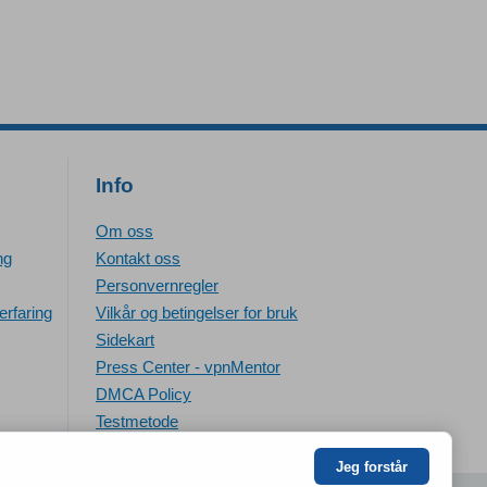
Info
Om oss
ng
Kontakt oss
Personvernregler
erfaring
Vilkår og betingelser for bruk
Sidekart
Press Center - vpnMentor
DMCA Policy
Testmetode
Jeg forstår