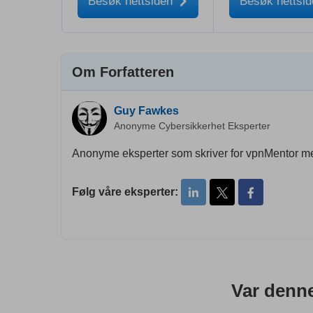
Besøk nettsiden
Besøk nettsi
Om Forfatteren
Guy Fawkes
Anonyme Cybersikkerhet Eksperter
Anonyme eksperter som skriver for vpnMentor me
Følg våre eksperter:
Var denne