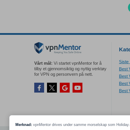
Kat
Siste
Vårt mål:
Vi startet vpnMentor for å
tilby et gjennomsiktig og nyttig verktøy
Best 
for VPN og personvern på nett.
Best 
Best 
Best 
Merknad:
vpnMentor drives under samme morselskap som Holiday.