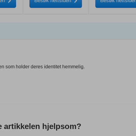
den
Besøk nettsiden
Besøk nettside
n som holder deres identitet hemmelig.
 artikkelen hjelpsom?