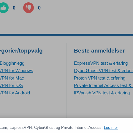
0
0
egorier/toppvalg
Beste anmeldelser
 Blogginnlegg
ExpressVPN test & erfaring
VPN for Windows
CyberGhost VPN test & erfari
VPN for Mac
Proton VPN test & erfaring
VPN for iOS
Private Internet Access test & 
VPN for Android
IPVanish VPN test & erfaring
com, ExpressVPN, CyberGhost og Private Internet Access.
Les mer