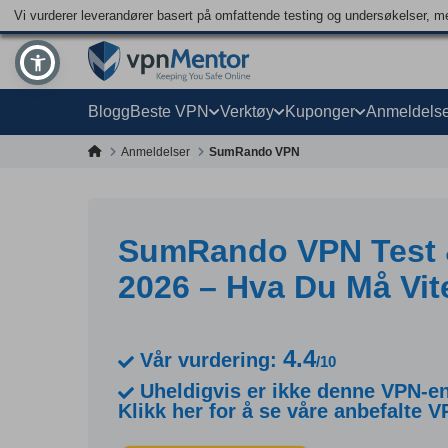
Vi vurderer leverandører basert på omfattende testing og undersøkelser, men
Blogg
Beste VPN
Verktøy
Kuponger
Anmeldelse
Anmeldelser
SumRando VPN
SumRando VPN Test &
2026 – Hva Du Må Vit
4.4
Vår vurdering:
/10
Uheldigvis er ikke denne VPN-en 
Klikk her for å se våre anbefalte V