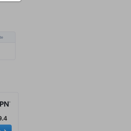
te
9.4