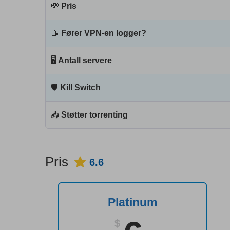
💸
Pris
📝
Fører VPN-en logger?
🖥
Antall servere
🛡
Kill Switch
📥
Støtter torrenting
Pris
6.6
Platinum
$