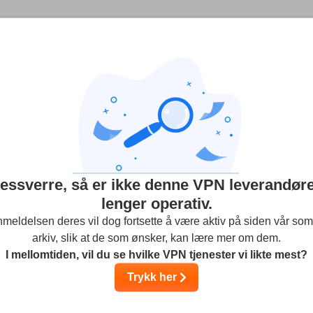
Antall enheter per lisens:
Ubegrenset
VPN-tilbud:
sumrando.com
essverre, så er ikke denne VPN leverandør
lenger operativ.
meldelsen deres vil dog fortsette å være aktiv på siden vår som
testing og undersøkelser, men vi tar også hensyn til tilbakemeldi
arkiv, slik at de som ønsker, kan lære mer om dem.
verandører. Noen leverandører er eid av moderselskapet vårt.
Les me
I mellomtiden, vil du se hvilke VPN tjenester vi likte mest?
Trykk her