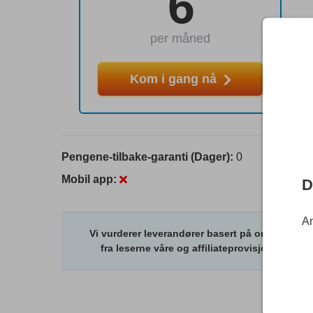
6
per måned
Kom i gang nå
Pengene-tilbake-garanti (Dager):
0
Mobil app:
D
An
Vi vurderer leverandører basert på omfattende 
fra leserne våre og affiliateprovisjon fra le