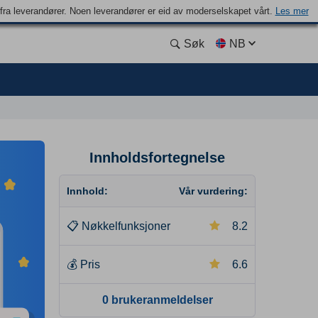
n fra leverandører. Noen leverandører er eid av moderselskapet vårt.
Les mer
Søk
NB
Innholdsfortegnelse
Innhold:
Vår vurdering:
📋
Nøkkelfunksjoner
8.2
💰
Pris
6.6
0 brukeranmeldelser