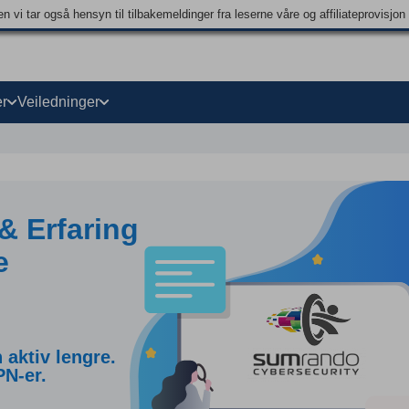
 vi tar også hensyn til tilbakemeldinger fra leserne våre og affiliateprovisjo
r
Veiledninger
 Erfaring
e
aktiv lengre.
PN-er.