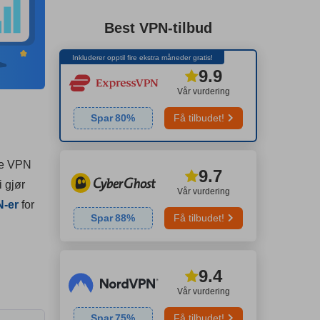
Best VPN-tilbud
Inkluderer opptil fire ekstra måneder gratis!
9.9
Vår vurdering
Spar
80
%
Få tilbudet!
ne VPN
9.7
i gjør
Vår vurdering
N-er
for
Spar
88
%
Få tilbudet!
9.4
Vår vurdering
Spar
75
%
Få tilbudet!