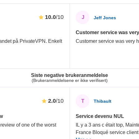
10.0
/10
J
Jeff Jones
Customer service was very h
 landet på PrivateVPN. Enkelt
Customer service was very he
Siste negative brukeranmeldelse
(Brukeranmeldelsene er ikke verifisert)
2.0
/10
T
Thibault
ew
Service devenu NUL
review of one of the worst
IL y a 3 ans c était top, Main
France Bloqué service client