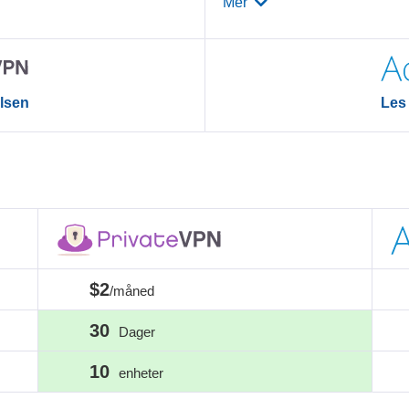
Mer
lsen
Les
$2
/måned
30
Dager
10
enheter