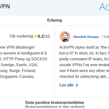
Erfaring
9.2
/10
Vår vurdering
:
Hendrik Human
Tid
yme VPN tilkoblinger
ActiVPN styles itself as “the
ervere er konfigurert til å
but is it? In short, no. In fact
Ev2, HTTP Proxy og SOCKS5
pretty consistent IP leaks, A
, Sverige, Sveits, USA,
unsafe VPNs I’ve ever tested
ourg, Norge, Finland,
see if there were any other r
 Singapore, Canada,
checked its unblocking abil..
Les alle
Siste positive brukeranmeldelse
(Brukeranmeldelsene er ikke verifisert)