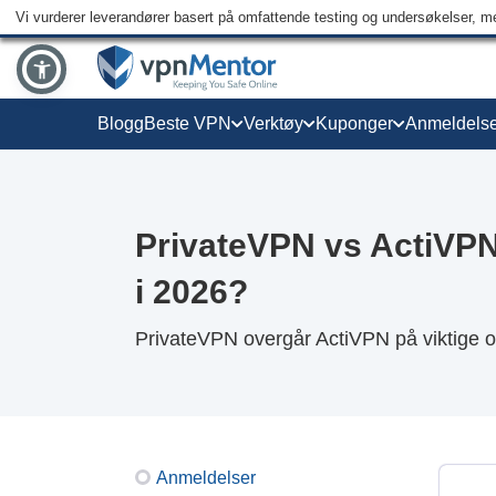
Vi vurderer leverandører basert på omfattende testing og undersøkelser, men
Blogg
Beste VPN
Verktøy
Kuponger
Anmeldelse
PrivateVPN vs ActiVPN
i 2026?
PrivateVPN overgår ActiVPN på viktige 
Anmeldelser