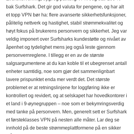
bak Surfshark. Det gir god valuta for pengene, og har alt
et topp VPN bør ha: flere avanserte sikkerhetsfunksjoner,
pålitelig nettverk og hastighet, stabil strømmekvalitet og
høyt fokus på brukerens personvern og sikkerhet. Jeg var
veldig imponert over Surfsharks kundestøtte og nivået av
åpenhet og tydelighet mens jeg også leste gjennom
personvernreglene. I tillegg er en av de største
salgsargumentene at du kan koble til et ubegrenset antall
enheter samtidig, noe som gjør det sammenlignbart
lavere prispunktet enda mer verdt det. Det største
problemet er at retningslinjene for loggføring ikke er
kontrollert og revidert, og at selskapet har hovedkontorer i
et land i 9-øynegruppen – noe som er bekymringsverdig
med tanke på personvern. Men, generelt sett er Surfshark
et førsteklasses VPN på nesten alle måter. Lar deg se
innhold på de beste strømmeplattformene på en sikker