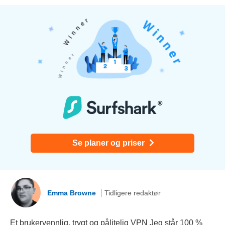
Se planer og priser
Emma Browne
Tidligere redaktør
Et brukervennlig, trygt og pålitelig VPN Jeg står 100 %